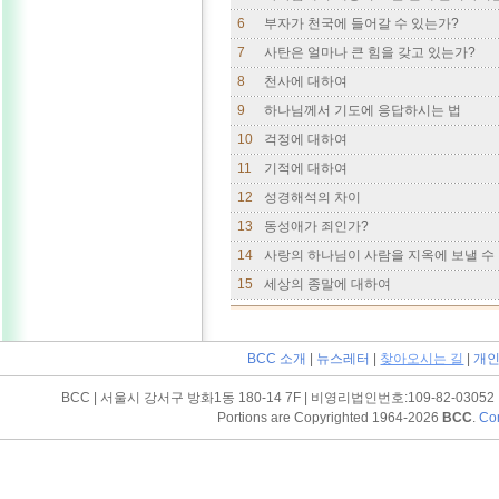
6
부자가 천국에 들어갈 수 있는가?
7
사탄은 얼마나 큰 힘을 갖고 있는가?
8
천사에 대하여
9
하나님께서 기도에 응답하시는 법
10
걱정에 대하여
11
기적에 대하여
12
성경해석의 차이
13
동성애가 죄인가?
14
사랑의 하나님이 사람을 지옥에 보낼 수
15
세상의 종말에 대하여
BCC 소개
|
뉴스레터
|
찾아오시는 길
|
개인
BCC | 서울시 강서구 방화1동 180-14 7F | 비영리법인번호:109-82-03052 | Tel (
Portions are Copyrighted 1964-2026
BCC
.
Con