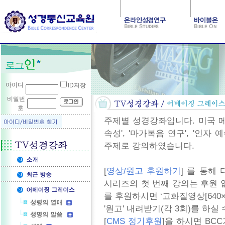
아이디
ID저장
비밀번
호
주제별 성경강좌입니다. 미국 메디슨
속성', '마가복음 연구', '인자
주제로 강의하였습니다.
[
영상/원고 후원하기
] 를 통해
시리즈의 첫 번째 강의는 후원 
를 후원하시면 ‘고화질영상[640×48
'원고' 내려받기(각 3회)를 하실
[
CMS 정기후원
]을 하시면 BC