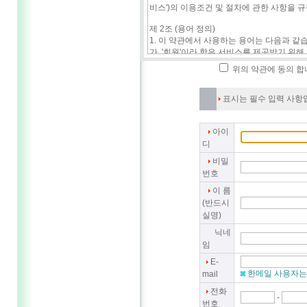
위의 약관에 동의 합
표시는 필수 입력 사항
아이
디
비밀
번호
이 름
(반드시
실명)
닉네
임
E-
한메일 사용자는 
mail
전화
-
번호