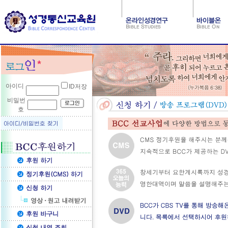
아이디
ID저장
비밀번
호