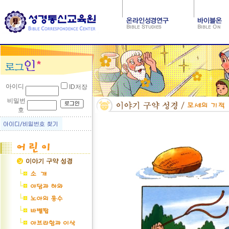
아이디
ID저장
비밀번
호