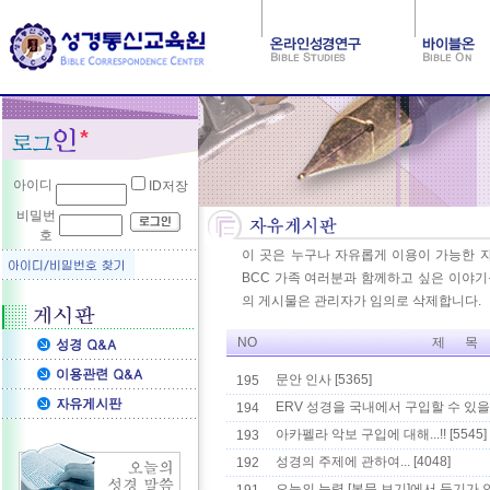
아이디
ID저장
비밀번
호
이 곳은 누구나 자유롭게 이용이 가능한 
BCC 가족 여러분과 함께하고 싶은 이야기등
의 게시물은 관리자가 임의로 삭제합니다.
NO
제 목
문안 인사
[5365]
195
ERV 성경을 국내에서 구입할 수 있을
194
아카펠라 악보 구입에 대해...!!
[5545]
193
성경의 주제에 관하여...
[4048]
192
오늘의 능력 [본문 보기]에서 듣기가 