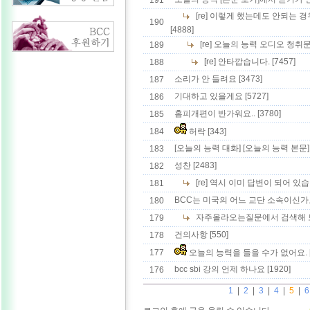
191
[re] 이렇게 했는데도 안되는 경
190
[4888]
[re] 오늘의 능력 오디오 청취
189
[re] 안타깝습니다.
[7457]
188
소리가 안 들려요
[3473]
187
기대하고 있을게요
[5727]
186
홈피개편이 반가워요..
[3780]
185
184
허락
[343]
[오늘의 능력 대화] [오늘의 능력 본문] 
183
성찬
[2483]
182
[re] 역시 이미 답변이 되어 있
181
BCC는 미국의 어느 교단 소속이신가
180
자주올라오는질문에서 검색해 
179
건의사항
[550]
178
177
오늘의 능력을 들을 수가 없어요.
bcc sbi 강의 언제 하나요
[1920]
176
1
|
2
|
3
|
4
|
5
|
6