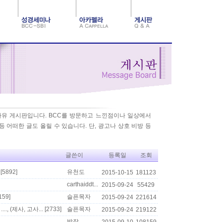
자유 게시판입니다. BCC를 방문하고 느낀점이나 일상에서
 어떠한 글도 올릴 수 있습니다. 단, 광고나 상호 비방 등
글쓴이
등록일
조회
[5892]
유천도
2015-10-15
181123
carthaiddt...
2015-09-24
55429
159]
슬픈목자
2015-09-24
221614
, (제사, 고사...
[2733]
슬픈목자
2015-09-24
219122
방잠