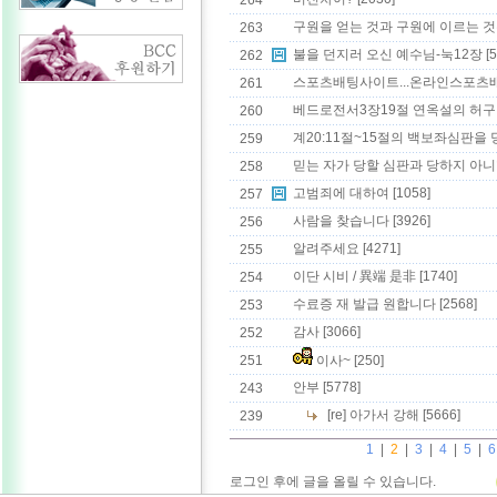
264
구원을 얻는 것과 구원에 이르는 것
263
불을 던지러 오신 예수님-눅12장
[5
262
스포츠배팅사이트...온라인스포츠
261
베드로전서3장19절 연옥설의 허구
260
계20:11절~15절의 백보좌심판을 
259
믿는 자가 당할 심판과 당하지 아니
258
고범죄에 대하여
[1058]
257
사람을 찾습니다
[3926]
256
알려주세요
[4271]
255
이단 시비 / 異端 是非
[1740]
254
수료증 재 발급 원합니다
[2568]
253
감사
[3066]
252
251
이사~
[250]
안부
[5778]
243
[re] 아가서 강해
[5666]
239
1
|
2
|
3
|
4
|
5
|
6
로그인 후에 글을 올릴 수 있습니다.