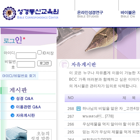
아이디
ID저장
비밀번
호
이 곳은 누구나 자유롭게 이용이 가능한 
BCC 가족 여러분과 함께하고 싶은 이야기등
의 게시물은 관리자가 임의로 삭제합니다.
NO
제 목
하나님의 비밀을 맡은 자 _고전4장
268
พระหลวง...
[778]
267
우상제물을 먹지 말아야 할 이유
[5
266
믿는 자가 우상의 제물을 먹게 되면 ....
265
버전차이?
[2030]