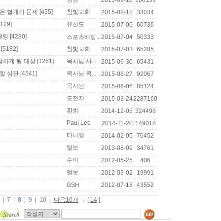
2015-09-10
108159
은 별개의 문제
[455]
참빛교회
2015-08-18
33034
129]
유천도
2015-07-06
60736
배팅
[4280]
스포츠배팅...
2015-07-04
50333
[5182]
참빛교회
2015-07-03
65285
당하게 될 대상
[1261]
목사님 사...
2015-06-30
65431
할 심판
[4541]
목사님 목...
2015-06-27
92067
목사님
2015-06-06
85124
도전자
2015-03-24
2287160
환희
2014-12-05
324498
Paul Lee
2014-11-20
149018
다니엘
2014-02-05
70452
털보
2013-08-09
34761
수미
2012-05-25
406
털보
2012-03-02
19991
GSH
2012-07-18
43552
|
7
|
8
|
9
|
10
|
다음10개
→ [
14
]