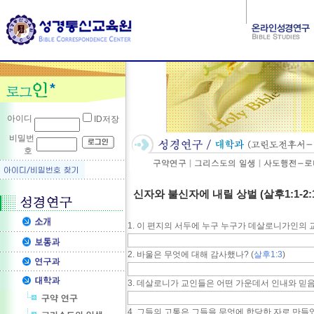
아이디
ID저장
비밀번
호
신자와 불신자에 내릴 상벌 (살후1:1-2:1
1. 이 편지의 서두에 누구 누구가 데살로니가인의 
2. 바울은 무엇에 대해 감사했나? (
살후1:3
)
3. 데살로니가 교인들은 어떤 가운데서 인내와 믿음
4. 그들의 고통은 그들을 무엇에 합당한 자로 만들었