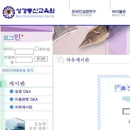
아이디
ID저장
비밀번
호