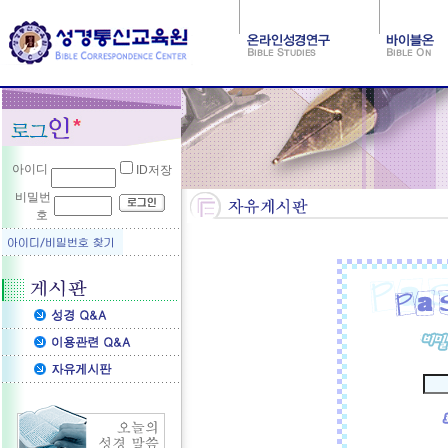
아이디
ID저장
비밀번
호