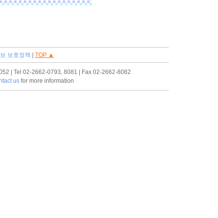
보 보호정책
|
TOP ▲
el 02-2662-0793, 8081 | Fax 02-2662-8082
tact us
for more information