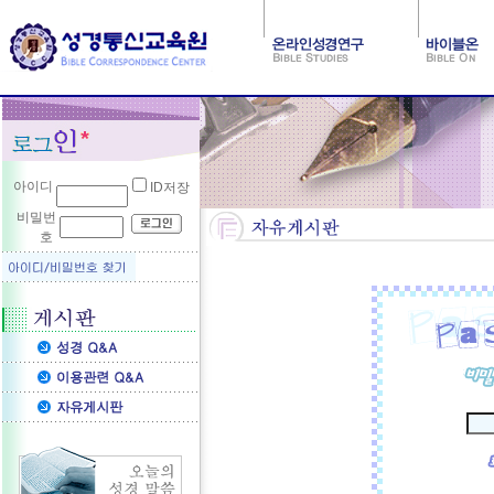
아이디
ID저장
비밀번
호