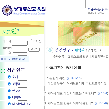
아이디
ID저장
비밀번
호
아브라함의 중기 생활
Ⅰ. 아브람과 하갈 (
창 16:1-16
)
1. 하갈은 누구며 왜 아브람에게 부인으로 주어졌나?
2. 사래에 대한 하갈의 태도는 어떠했나? (
창 16:4
)
3. 사래는 그런 행동에 어떻게 응했나? (
창 16:5-6
)