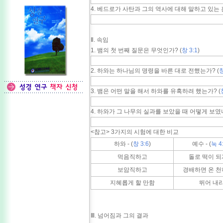
4. 베드로가 사탄과 그의 역사에 대해 말하고 있는 
Ⅱ. 속임
1. 뱀의 첫 번째 질문은 무엇인가? (
창 3:1
)
2. 하와는 하나님의 명령을 바른 대로 전했는가? (
창
3. 뱀은 어떤 말을 해서 하와를 유혹하려 했는가? (
4. 하와가 그 나무의 실과를 보았을 때 어떻게 보였나
<참고> 3가지의 시험에 대한 비교
하와 - (
창 3:6
)
예수 - (
눅 4
먹음직하고
돌로 떡이 되
보암직하고
경배하면 온 천
지혜롭게 할 만함
뛰어 내
Ⅲ. 넘어짐과 그의 결과