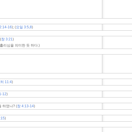
2:14-16
); (
요일 3:5,8
)
(
창 3:21
)
흘리심을 의미한 듯 하다.)
(
히 11:4
)
1-12
)
 하였나? (
창 4:13-14
)
:15
)