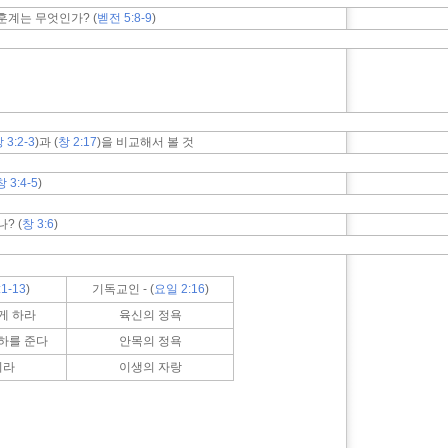
훈계는 무엇인가? (
벧전 5:8-9
)
 3:2-3
)과 (
창 2:17
)을 비교해서 볼 것
창 3:4-5
)
? (
창 3:6
)
:1-13
)
기독교인 - (
요일 2:16
)
게 하라
육신의 정욕
하를 준다
안목의 정욕
리라
이생의 자랑