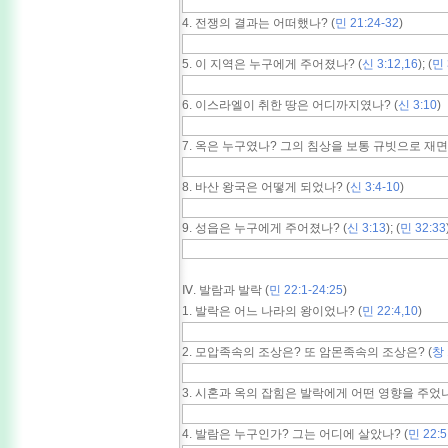
4. 전쟁의 결과는 어떠했나? (
민 21:24-32
)
5. 이 지역은 누구에게 주어졌나? (
신 3:12,16
); (
민 
6. 이스라엘이 취한 땅은 어디까지였나? (
신 3:10
)
7. 옥은 누구였나? 그의 침상을 보통 규빗으로 재면
8. 바산 왕국은 어떻게 되었나? (
신 3:4-10
)
9. 성읍은 누구에게 주어졌나? (
신 3:13
); (
민 32:33
Ⅳ. 발람과 발락 (
민 22:1-24:25
)
1. 발락은 어느 나라의 왕이었나? (
민 22:4,10
)
2. 모압족속의 조상은? 또 암몬족속의 조상은? (
창 
3. 시혼과 옥의 잡힘은 발락에게 어떤 영향을 주었나
4. 발람은 누구인가? 그는 어디에 살았나? (
민 22:5