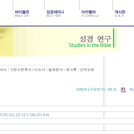
대학과 (구약연구) - 28 과
제
15:20-21
); (
민 12:1-16
); (
미 6:4
)