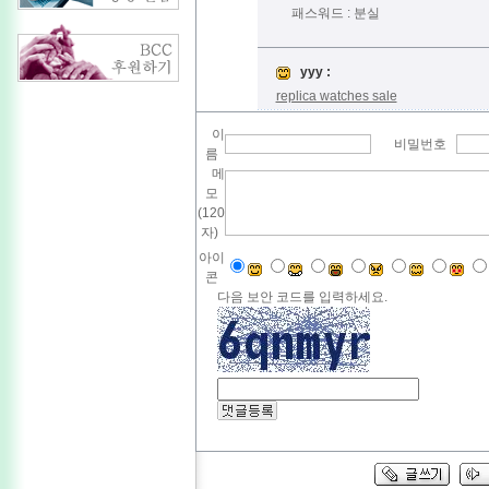
패스워드 : 분실
yyy :
replica watches sale
이
비밀번호
름
메
모
(120
자)
아이
콘
다음 보안 코드를 입력하세요.