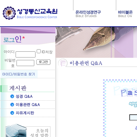
아이디
ID저장
비밀번
호